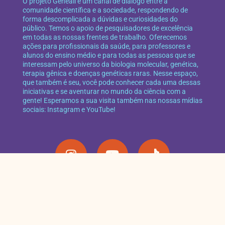
O projeto Geneall é um canal de diálogo entre a
comunidade científica e a sociedade, respondendo de
forma descomplicada a dúvidas e curiosidades do
público. Temos o apoio de pesquisadores de excelência
em todas as nossas frentes de trabalho. Oferecemos
ações para profissionais da saúde, para professores e
alunos do ensino médio e para todas as pessoas que se
interessam pelo universo da biologia molecular, genética,
terapia gênica e doenças genéticas raras. Nesse espaço,
que também é seu, você pode conhecer cada uma dessas
iniciativas e se aventurar no mundo da ciência com a
gente! Esperamos a sua visita também nas nossas mídias
sociais: Instagram e YouTube!